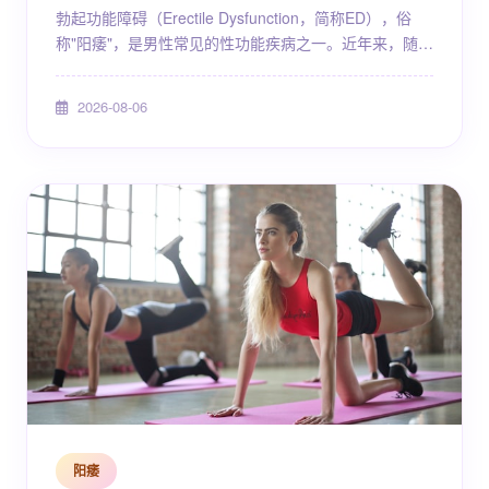
勃起功能障碍（Erectile Dysfunction，简称ED），俗
称"阳痿"，是男性常见的性功能疾病之一。近年来，随着
生活节奏加快、工作压力增大以及人口老龄化趋势，ED
的患病率呈上升态势，越来越多的男性开始关注这一健
2026-08-06
康问题。在北京这样的大型城市，医疗资源丰富，男科
诊疗水平处于国内前列，但面对众多医疗机构，不少患
者在选择就诊医院时感到困惑。本文将围绕北京地区ED
的诊疗现状、常见病因、治疗原则以及......
阳痿