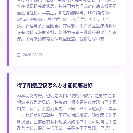
性在出现相关症状后，往往因为羞涩或对疾病认知不足
而延误就诊。事实上，勃起功能障碍并非单纯的"肾
虚"或心理问题，其背后可能涉及血管、神经、内分
泌、心理等多方面因素。在成都，不少公立医疗机构均
设有男科或泌尿外科，能够为患者提供系统的评估与诊
疗。了解就诊前需要做哪些检查、就诊过程中有......
2026-08-03
得了阳痿应该怎么办才能彻底治好
勃起功能障碍，也就是人们常说的"阳痿"，是男性健康
领域中较为常见的一种疾病。很多男性在发现自己出现
相关症状后，会感到焦虑、不安，甚至回避就医。事实
上，勃起功能障碍并非不可应对的难题，随着医学的不
断发展，目前已有多种规范化的诊疗手段可以帮助患者
改善症状、提升生活质量。关键在于早发现、早评估、