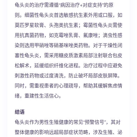
龟头炎的治疗需遵循“病因治疗+对症支持”的原
则。细菌性龟头炎首选敏感抗生素外用或口服，如
莫匹罗星软膏、头孢类抗生素；霉菌性龟头炎需使
用抗真菌药物，如克霉唑乳膏、氟康唑；滴虫性感
染则选用甲硝唑等硝基咪唑类药物。对于干燥性闭
塞性龟头炎，需采用糖皮质激素局部注射联合包皮
松解术，延缓组织纤维化进程。治疗过程中应避免
刺激性药物或过度清洗，防止破坏局部皮肤屏障。
同时，需重视患者的心理疏导，帮助其缓解焦虑情
绪，重建性生活信心。
结语
龟头炎作为男性生殖健康的常见“预警信号”，其对
整体健康的影响远超局部症状范畴，涉及生殖、泌