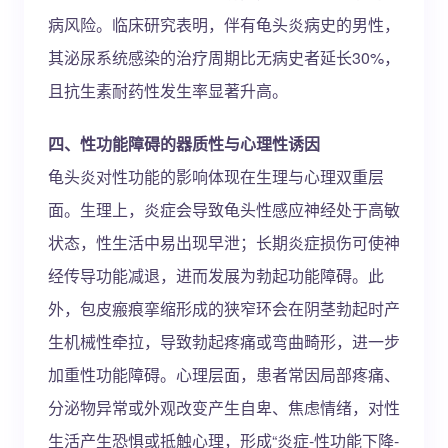
病风险。临床研究表明，伴有龟头炎病史的男性，
其泌尿系统感染的治疗周期比无病史者延长30%，
且抗生素耐药性发生率显著升高。
四、性功能障碍的器质性与心理性诱因
龟头炎对性功能的影响体现在生理与心理双重层
面。生理上，炎症会导致龟头性感应神经处于高敏
状态，性生活中易出现早泄；长期炎症损伤可使神
经传导功能减退，进而发展为勃起功能障碍。此
外，包皮瘢痕挛缩形成的狭窄环会在阴茎勃起时产
生机械性牵拉，导致勃起疼痛或弯曲畸形，进一步
加重性功能障碍。心理层面，患者常因局部疼痛、
分泌物异常或外观改变产生自卑、焦虑情绪，对性
生活产生恐惧或抵触心理，形成“炎症-性功能下降-